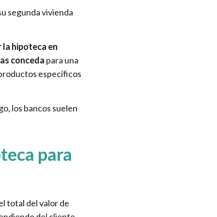
su segunda vivienda
r la hipoteca en
 las conceda
para una
 productos específicos
go, los bancos suelen
oteca para
 total del valor de
endiendo del cliente,