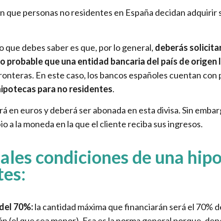
 que personas no residentes en España decidan adquirir 
ero que debes saber es que, por lo general,
deberás solicita
o probable que una entidad bancaria del país de origen
 fronteras. En este caso, los bancos españoles cuentan con
hipotecas para no residentes
.
á en euros y deberá ser abonada en esta divisa. Sin embar
io a la moneda en la que el cliente reciba sus ingresos.
pales condiciones de una hip
tes:
 del 70%:
la cantidad máxima que financiarán será el 70% del
n (el que sea menor). Esa es la norma general porque, dep