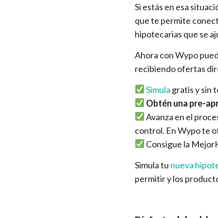
Si estás en esa situaci
que te permite conect
hipotecarias que se aj
Ahora con Wypo puede
recibiendo ofertas di
Simula
gratis y sin
Obtén una pre-apr
Avanza en el proce
control. En Wypo te o
Consigue la MejorH
Simula tu
nueva hipot
permitir y los product