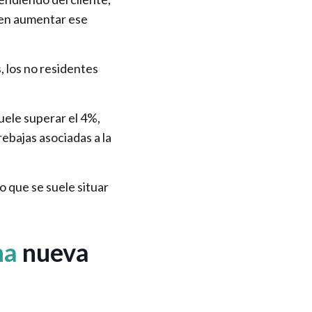
 ven aumentar ese
, los no residentes
suele superar el 4%,
ebajas asociadas a la
 que se suele situar
una
nueva