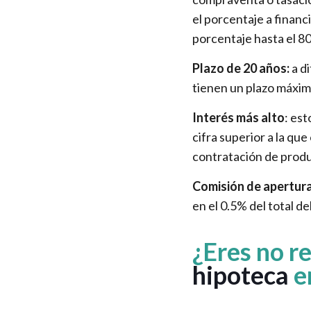
el porcentaje a financ
porcentaje hasta el 8
Plazo de 20 años:
a di
tienen un plazo máxim
Interés más alto
: est
cifra superior a la qu
contratación de produ
Comisión de apertur
en el 0.5% del total d
¿Eres no re
hipoteca
e