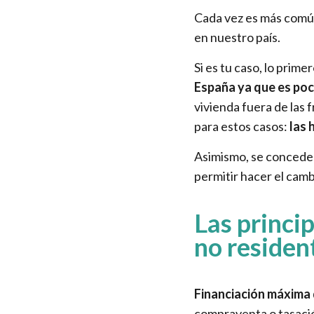
Cada vez es más común
en nuestro país.
Si es tu caso, lo prim
España ya que es poc
vivienda fuera de las
para estos casos:
las 
Asimismo, se conceder
permitir hacer el camb
Las princi
no residen
Financiación máxima
compraventa o tasació