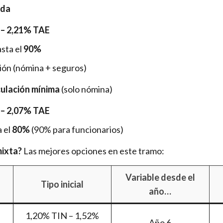
ada
 – 2,21% TAE
sta el
90%
ión (nómina + seguros)
culación mínima
(solo nómina)
 – 2,07% TAE
a el
80%
(90% para funcionarios)
mixta?
Las mejores opciones en este tramo:
Variable desde el
Tipo inicial
año…
1,20% TIN – 1,52%
Año 6