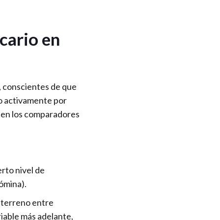
cario en
s, conscientes de que
do activamente por
n en los comparadores
rto nivel de
nómina).
 terreno entre
iable más adelante,