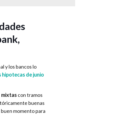
idades
bank,
l y los bancos lo
 hipotecas de junio
 mixtas
con tramos
históricamente buenas
 es buen momento para