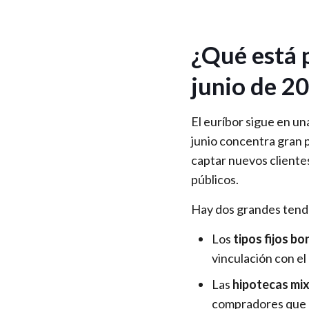
¿Qué está 
junio de 2
El euríbor sigue en un
junio concentra gran 
captar nuevos cliente
públicos.
Hay dos grandes tend
Los
tipos fijos bo
vinculación con el
Las
hipotecas mi
compradores que q