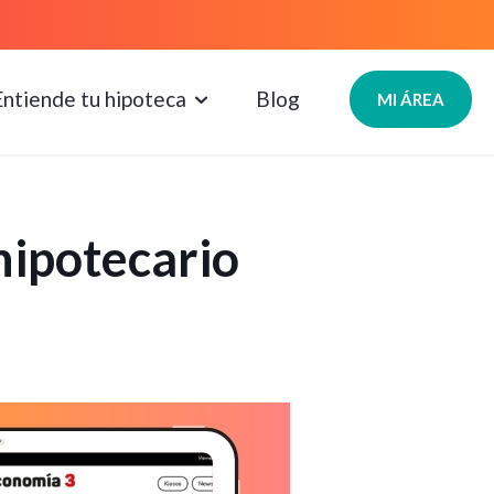
Entiende tu hipoteca
Blog
MI ÁREA
hipotecario