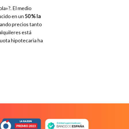
ola»?. El medio
ucido en un
50 % la
rando precios tanto
lquileres está
 cuota hipotecaria ha