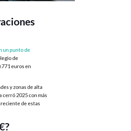
raciones
an un punto de
olegio de
0.771 euros en
ades y zonas de alta
a cerró 2025 con más
reciente de estas
€?