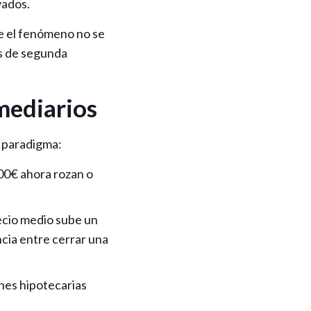
vados.
ue el fenómeno no se
as de segunda
mediarios
e paradigma:
00€ ahora rozan o
ecio medio sube un
cia entre cerrar una
nes hipotecarias