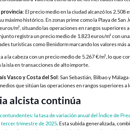
 provincia
: El precio medio en la ciudad alcanzó los 2.508
u máximo histórico. En zonas prime como la Playa de San Ju
euros/m², situando las operaciones en rangos superiores a
njunto registra un precio medio de 1.823 euros/m² con una
dades turísticas como Benidorm marcando los valores más a
ca a la cabeza con un precio medio de 5.267 €/m², lo que co
 la isla en transacciones de alto importe.
ís Vasco y Costa del Sol
: San Sebastián, Bilbao y Málaga
 medios que sitúan las operaciones en rangos superiores a
a alcista continúa
contundentes: la tasa de variación anual del Índice de Pre
l tercer trimestre de 2025
. Esta subida generalizada, comb