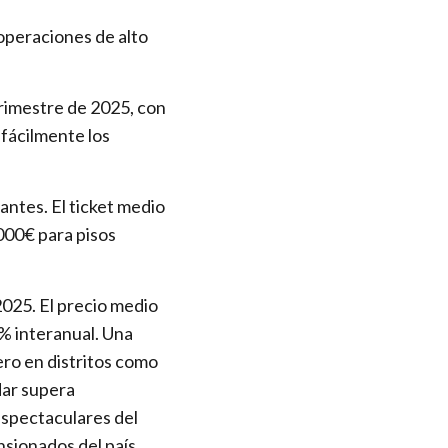
operaciones de alto
trimestre de 2025, con
 fácilmente los
antes. El ticket medio
000€ para pisos
025. El precio medio
% interanual. Una
ero en distritos como
dar supera
spectaculares del
sionados del país.