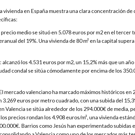
 la vivienda en España muestra una clara concentración de 
cíficas:
el precio medio se situó en 5.078 euros por m2 en el tercer 
ranual del 19%. Una vivienda de 80 m² en la capital supera
: alcanzó los 4.531 euros por m2, un 15,2% más que un año 
iudad condal se sitúa cómodamente por encima de los 350.
 El mercado valenciano ha marcado máximos históricos en 2
n 3.269 euros por metro cuadrado, con una subida del 15,3
en Valencia se sitúa alrededor de los 294.000€ de media, p
los precios rondan los 4.908 euros/m², una vivienda están
00.000€. Barrios como Jesús han experimentado subidas e
 consolidando a Valencia como uno de los mercados más ten