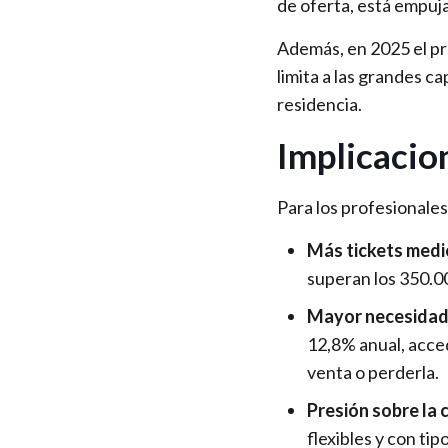
de oferta, está empuj
Además, en 2025 el pr
limita a las grandes c
residencia.
Implicacio
Para los profesionales
Más tickets medi
superan los 350.0
Mayor necesidad 
12,8% anual, acce
venta o perderla.
Presión sobre la
flexibles y con ti