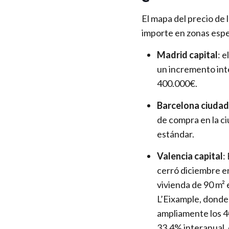
El mapa del precio de
importe en zonas espe
Madrid capital
: 
un incremento inte
400.000€.
Barcelona ciudad
de compra en la c
estándar.
Valencia capital
:
cerró diciembre e
vivienda de 90 m² 
L’Eixample, donde 
ampliamente los 4
33,4% interanual,