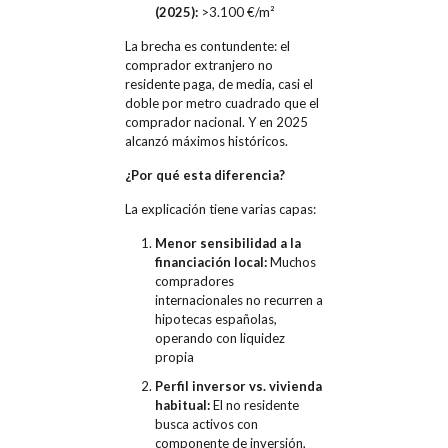
(2025):
>3.100 €/m²
La brecha es contundente: el
comprador extranjero no
residente paga, de media, casi el
doble por metro cuadrado que el
comprador nacional. Y en 2025
alcanzó máximos históricos.
¿Por qué esta diferencia?
La explicación tiene varias capas:
Menor sensibilidad a la
financiación local:
Muchos
compradores
internacionales no recurren a
hipotecas españolas,
operando con liquidez
propia
Perfil inversor vs. vivienda
habitual:
El no residente
busca activos con
componente de inversión,