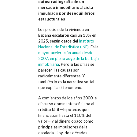
datos: radiografía de un
mercado inmobiliario alcista
impulsado por desequilibrios
estructurales
Los precios de la vivienda en
España escalaron casi un 13% en
2025, según datos del
Instituto
Nacional de Estadística (INE)
. Es la
mayor aceleración anual desde
2007, en pleno auge de la burbuja
inmobiliaria
. Pero si las cifras se
parecen, las causas son
radicalmente diferentes. Y
también lo es la narrativa social
que explica el fenómeno.
A comienzos de los años 2000, el
discurso dominante señalaba al
crédito fácil —hipotecas que
financiaban hasta el 110% del
valor— y al dinero opaco como
principales impulsores de la
escalada. Hoy, dos décadas