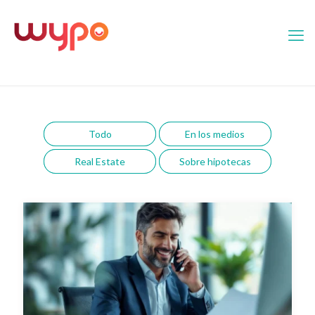
Todo
En los medios
Real Estate
Sobre hipotecas