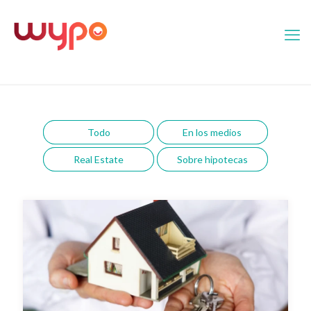
Todo
En los medios
Real Estate
Sobre hipotecas