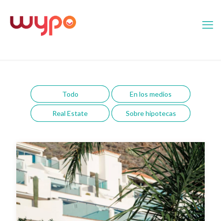
Todo
En los medios
Real Estate
Sobre hipotecas