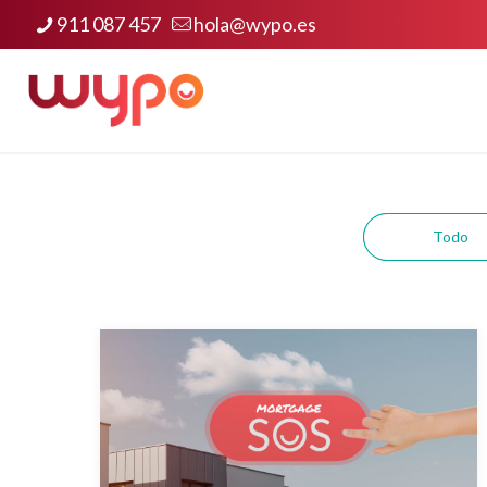
911 087 457
hola@wypo.es
Todo