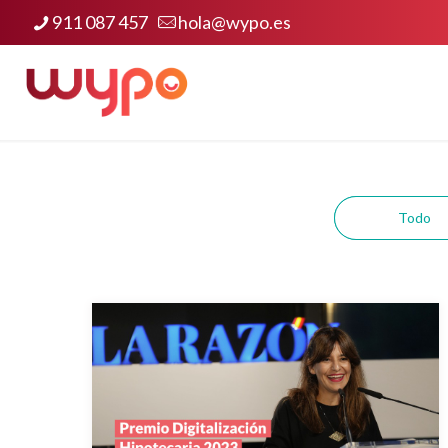
911 087 457
hola@wypo.es
Todo