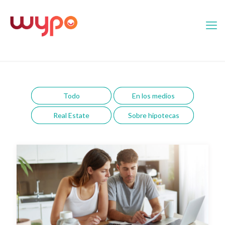
Todo
En los medios
Real Estate
Sobre hipotecas