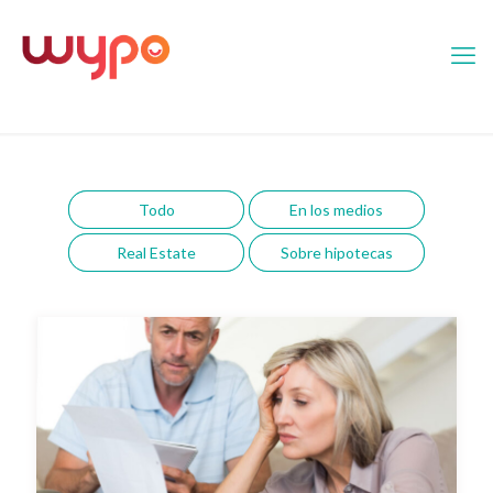
Todo
En los medios
Real Estate
Sobre hipotecas